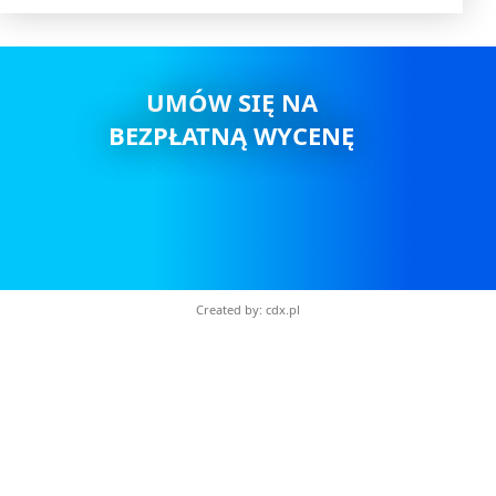
UMÓW SIĘ NA
BEZPŁATNĄ WYCENĘ
Created by: cdx.pl