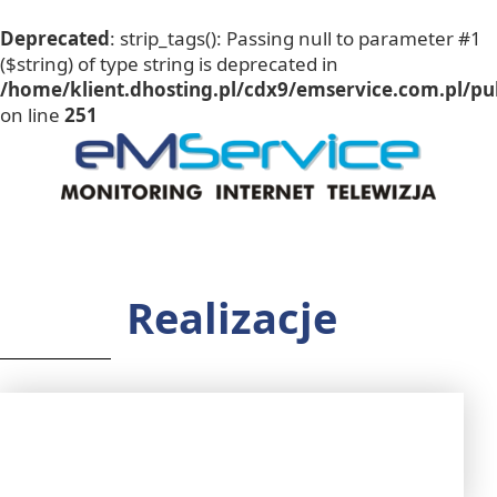
Deprecated
: strip_tags(): Passing null to parameter #1
($string) of type string is deprecated in
/home/klient.dhosting.pl/cdx9/emservice.com.pl/p
on line
251
Realizacje