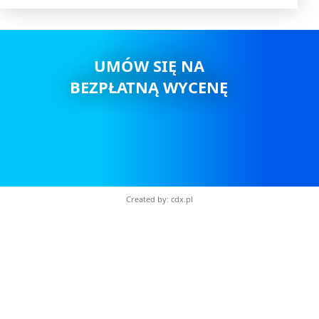
UMÓW SIĘ NA
BEZPŁATNĄ WYCENĘ
Created by: cdx.pl