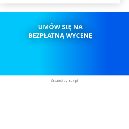
UMÓW SIĘ NA
BEZPŁATNĄ WYCENĘ
Created by: cdx.pl