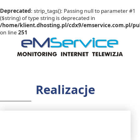
Deprecated
: strip_tags(): Passing null to parameter #1
($string) of type string is deprecated in
/home/klient.dhosting.pl/cdx9/emservice.com.pl/p
on line
251
Realizacje